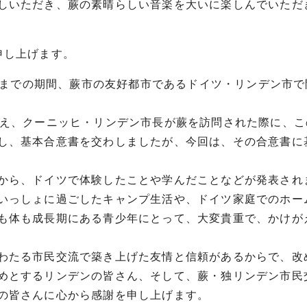
しいただき、蕨の素晴らしい音楽を大いに楽しんでいただ
申し上げます。
2日までの期間、蕨市の友好都市であるドイツ・リンデン市
迎え、クーニッヒ・リンデン市長が蕨を訪問された際に、こ
し、基本合意書を交わしましたが、今回は、その合意書に
から、ドイツで体験したことや学んだことなどが発表され
いっしょに過ごしたキャンプ生活や、ドイツ家庭でのホー
も体も成長期にある青少年にとって、大変貴重で、かけが
わたる市民交流で築き上げた友情と信頼があるからで、改
めとするリンデンの皆さん、そして、蕨・独リンデン市民
の皆さんに心から感謝を申し上げます。