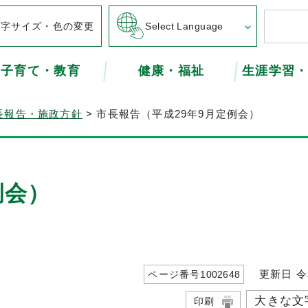
文字サイズ・色の変更
Select Language
子育て・教育
健康・福祉
生涯学習
長報告・施政方針
> 市長報告（平成29年9月定例会）
例会）
更新日 令
ページ番号
1002648
大きな文
印刷