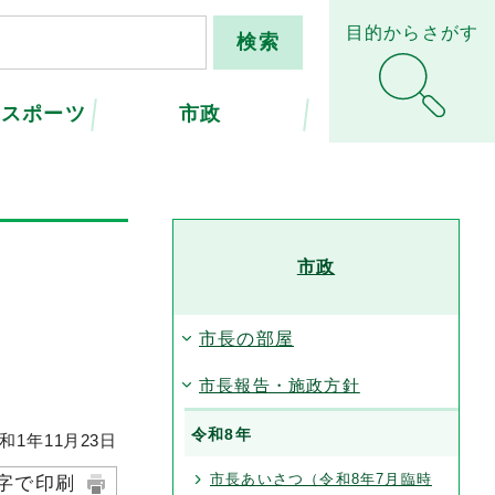
目的からさがす
・スポーツ
市政
市政
市長の部屋
市長報告・施政方針
令和8年
和1年
11
月
23
日
市長あいさつ（令和8年7月臨時
字で印刷