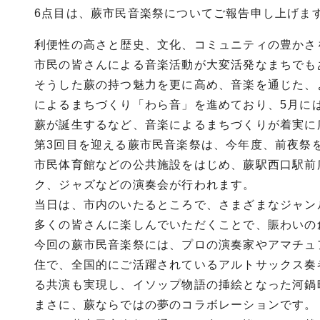
6点目は、蕨市民音楽祭についてご報告申し上げま
利便性の高さと歴史、文化、コミュニティの豊かさ
市民の皆さんによる音楽活動が大変活発なまちでも
そうした蕨の持つ魅力を更に高め、音楽を通じた、
によるまちづくり「わら音」を進めており、5月に
蕨が誕生するなど、音楽によるまちづくりが着実に
第3回目を迎える蕨市民音楽祭は、今年度、前夜祭を
市民体育館などの公共施設をはじめ、蕨駅西口駅前
ク、ジャズなどの演奏会が行われます。
当日は、市内のいたるところで、さまざまなジャン
多くの皆さんに楽しんでいただくことで、賑わいの
今回の蕨市民音楽祭には、プロの演奏家やアマチュ
住で、全国的にご活躍されているアルトサックス奏
る共演も実現し、イソップ物語の挿絵となった河鍋
まさに、蕨ならではの夢のコラボレーションです。