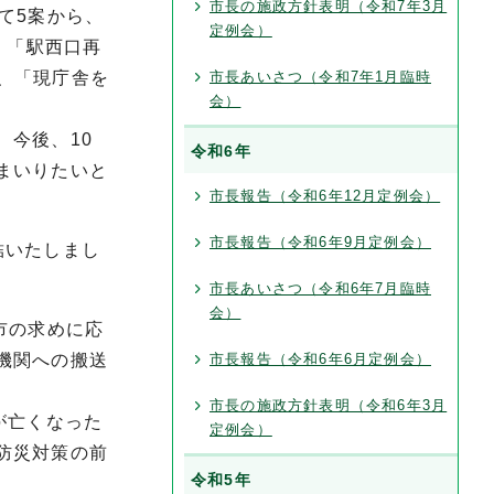
市長の施政方針表明（令和7年3月
て5案から、
定例会）
、「駅西口再
％、「現庁舎を
市長あいさつ（令和7年1月臨時
会）
今後、10
令和6年
まいりたいと
市長報告（令和6年12月定例会）
市長報告（令和6年9月定例会）
結いたしまし
市長あいさつ（令和6年7月臨時
会）
市の求めに応
機関への搬送
市長報告（令和6年6月定例会）
市長の施政方針表明（令和6年3月
が亡くなった
定例会）
防災対策の前
令和5年