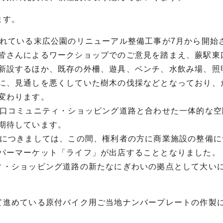
ます。
まれている末広公園のリニューアル整備工事が7月から開始
皆さんによるワークショップでのご意見を踏まえ、蕨駅東
新設するほか、既存の外柵、遊具、ベンチ、水飲み場、照
に、見通しを悪くしていた樹木の伐採などとなっており、
変わります。
東口コミュニティ・ショッピング道路と合わせた一体的な空
期待しています。
後につきましては、この間、権利者の方に商業施設の整備に
パーマーケット「ライフ」が出店することとなりました。
ィ・ショッピング道路の新たなにぎわいの拠点として大い
て進めている原付バイク用ご当地ナンバープレートの作製