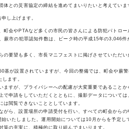
団体との災害協定の締結を進めてまいりたいと考えていま
告申し上げます。
、町会やPTAなど多くの市民の皆さんによる防犯パトロー
、蕨市の犯罪認知件数は、ピーク時の平成15年の3,046
らの要望も多く、市長マニフェストに掲げさせていただい
60基が設置されていますが、今回の整備では、町会や蕨警
たします。
いますが、プライバシーへの配慮が大変重要であることか
上で申請をしていただくとともに、撮影データについては、
には閲覧できないこととしています。
ながら、設置場所の申請受付を行い、すべての町会からの
開始いたしました。運用開始については10月からを予定し
対策の充実に、積極的に取り組んでまいります。