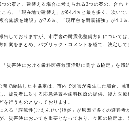
2つの案と、建替える場合に考えられる3つの案の、合わせ
ころ、「現在地で建替え」が64.4％と最も多く、次いで
複合施設を建設」が7.6％、「現庁舎を耐震補強」が4.1
報告しておりますが、市庁舎の耐震化整備方針については、
方針案をまとめ、パブリック・コメントを経て、決定して
、「災害時における歯科医療救護活動に関する協定」を締
との間で締結した本協定は、市内で災害が発生した場合、蕨
し、被災者に対する応急処置や歯科医療の提供、後方医療
どを行うものとなっております。
に入る「誤嚥性(ごえんせい)肺炎」が原因で多くの避難者
が、災害時においても重要となっており、今回の協定は、