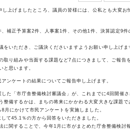
集申し上げましたところ、議員の皆様には、公私とも大変お
、補正予算案2件、人事案1件、その他1件、決算認定9件
議をいただき、ご議決くださいますようお願い申し上げま
の取り組みや当面する課題など7点につきまして、ご報告
いと思います。
民アンケートの結果についてご報告申し上げます。
置した「市庁舎整備検討審議会」が、これまでに4回開催さ
う整備するかは、まちの将来にかかわる大変大きな課題で
ら8月にかけて市民アンケートを実施しました。
率にして45.1％の方から回答をいただきました。
法に関することで、今年1月に市がまとめた庁舎整備検討