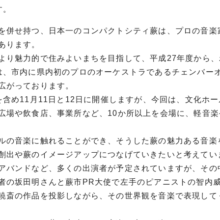
す。
を併せ持つ、日本一のコンパクトシティ蕨は、プロの音楽
あります。
より魅力的で住みよいまちを目指して、平成27年度から、
は、市内に県内初のプロのオーケストラであるチェンバー
広がっております。
含め11月11日と12日に開催しますが、今回は、文化ホ
広場や飲食店、事業所など、10か所以上を会場に、軽音楽
ルの音楽に触れることができ、そうした蕨の魅力ある音楽
創出や蕨のイメージアップにつなげていきたいと考えてい
アバンドなど、多くの出演者が予定されていますが、その
者の坂田明さんと蕨市PR大使で左手のピアニストの智内
暁斎の作品を投影しながら、その世界観を音楽で表現して