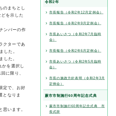
令和2年
ちのまちとし
市長報告（令和2年12月定例会）
などを示した
市長報告（令和2年9月定例会）
地ナンバーの作
市長あいさつ（令和2年7月臨時
会）
ラクターであ
市長報告（令和2年6月定例会）
ました。
しました。
市長あいさつ（令和2年5月臨時
れかを選択し
会）
1回に限り、
市長の施政方針表明（令和2年3月
定例会）
限定で、お好
選となりま
蕨市市制施行60周年記念式典
蕨市市制施行60周年記念式典 市
と思います。
長式辞