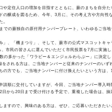
口や定住人口の増加を目指すとともに、蕨のまちを自分た
ドの醸成を図るため、今年、3月に、その考え方や方向性
た。
5ccまでの蕨独自の原付用ナンバープレート、いわゆるご当
み」、「機まつり」、そして、蕨市の公式マスコットキャ
ら、市民の皆さんに選んでいただく市民投票を7月に実施し
投票数の多かった「ワラビー＆エンジェルわらぶー」に決定
登録をされる方は、ご当地ナンバーと従来のナンバーのいず
ちの方でも、ご当地ナンバーに付け換えたいという方は、
申請順に交付していますが、今回、ご当地ナンバー導入時
2日から20日まで受け付ける予定で、重複した場合は、抽
しますので、興味のある方は、ぜひ、ご応募いただきたい