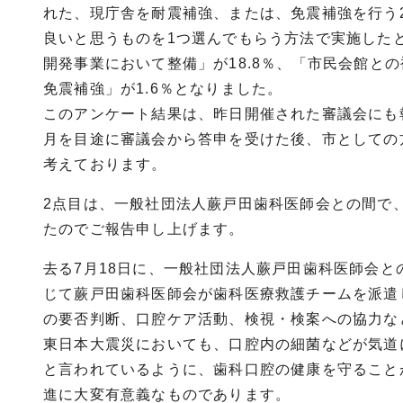
れた、現庁舎を耐震補強、または、免震補強を行う
良いと思うものを1つ選んでもらう方法で実施したと
開発事業において整備」が18.8％、「市民会館との
免震補強」が1.6％となりました。
このアンケート結果は、昨日開催された審議会にも
月を目途に審議会から答申を受けた後、市としての
考えております。
2点目は、一般社団法人蕨戸田歯科医師会との間で
たのでご報告申し上げます。
去る7月18日に、一般社団法人蕨戸田歯科医師会
じて蕨戸田歯科医師会が歯科医療救護チームを派遣
の要否判断、口腔ケア活動、検視・検案への協力な
東日本大震災においても、口腔内の細菌などが気道
と言われているように、歯科口腔の健康を守ること
進に大変有意義なものであります。