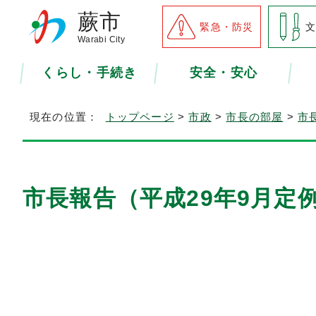
蕨市
緊急・防災
Warabi City
くらし・手続き
安全・安心
現在の位置：
トップページ
>
市政
>
市長の部屋
>
市
市長報告（平成29年9月定