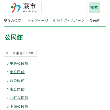
蕨市
Warabi City
現在の位置：
トップページ
>
生涯学習・スポーツ
> 公民館
公民館
ページ番号
1002046
中央公民館
東公民館
西公民館
南公民館
北町公民館
下蕨公民館