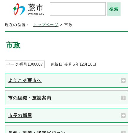
蕨市
Warabi City
現在の位置：
トップページ
> 市政
市政
ページ番号
1000007
更新日 令和6年
12
月
18
日
ようこそ蕨市へ
市の組織・施設案内
市長の部屋
条例・政策・将来ビジョン