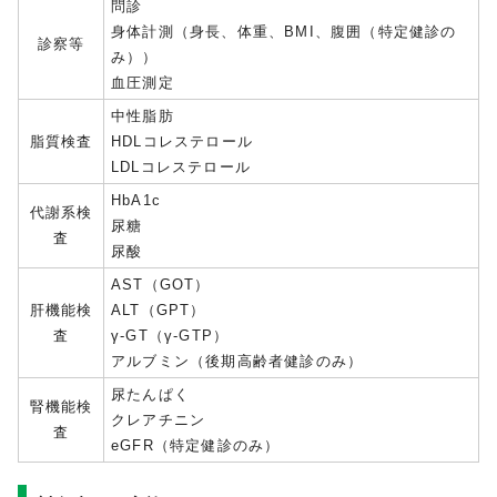
問診
身体計測（身長、体重、BMI、腹囲（特定健診の
診察等
み））
血圧測定
中性脂肪
脂質検査
HDLコレステロール
LDLコレステロール
HbA1c
代謝系検
尿糖
査
尿酸
AST（GOT）
肝機能検
ALT（GPT）
査
γ-GT（γ-GTP）
アルブミン（後期高齢者健診のみ）
尿たんぱく
腎機能検
クレアチニン
査
eGFR（特定健診のみ）