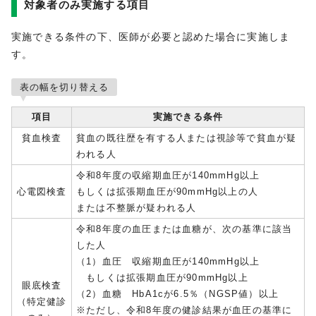
対象者のみ実施する項目
実施できる条件の下、医師が必要と認めた場合に実施しま
す。
表の幅を切り替える
項目
実施できる条件
貧血検査
貧血の既往歴を有する人または視診等で貧血が疑
われる人
令和8年度の収縮期血圧が140mmHg以上
心電図検査
もしくは拡張期血圧が90mmHg以上の人
または不整脈が疑われる人
令和8年度の血圧または血糖が、次の基準に該当
した人
（1）血圧 収縮期血圧が140mmHg以上
もしくは拡張期血圧が90mmHg以上
眼底検査
（2）血糖 HbA1cが6.5％（NGSP値）以上
（特定健診
※ただし、令和8年度の健診結果が血圧の基準に