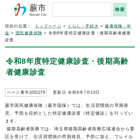
蕨市
Warabi City
現在の位置：
トップページ
>
くらし・手続き
>
健康保険・年
金
>
国民健康保険
> 令和8年度特定健康診査・後期高齢者健康
診査
令和8年度特定健康診査・後期高齢
者健康診査
ページ番号
1001279
更新日 令和8年7月
13
日
蕨市国民健康保険（蕨市国保）では、生活習慣病の早期発
見、予防を目的とした特定健康診査（特定健診）を行ってい
ます。
後期高齢者医療では、埼玉県後期高齢者医療広域連合から委
託を受けて、生活習慣病の早期発見、予防に加え、フレイル