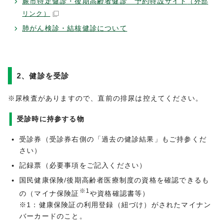
蕨市特定健診・後期高齢者健診 予約特設サイト
（外部
リンク）
肺がん検診・結核健診について
2、健診を受診
※尿検査がありますので、直前の排尿は控えてください。
受診時に持参する物
受診券（受診券右側の「過去の健診結果」もご持参くだ
さい）
記録票（必要事項をご記入ください）
国民健康保険/後期高齢者医療制度の資格を確認できるも
※1
の（マイナ保険証
や資格確認書等）
※1：健康保険証の利用登録（紐づけ）がされたマイナン
バーカードのこと。