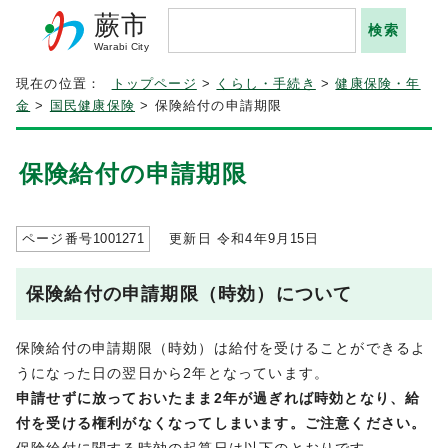
蕨市
Warabi City
現在の位置：
トップページ
>
くらし・手続き
>
健康保険・年
金
>
国民健康保険
> 保険給付の申請期限
保険給付の申請期限
ページ番号
1001271
更新日 令和4年9月
15
日
保険給付の申請期限（時効）について
保険給付の申請期限（時効）は給付を受けることができるよ
うになった日の翌日から2年となっています。
申請せずに放っておいたまま2年が過ぎれば時効となり、給
付を受ける権利がなくなってしまいます。ご注意ください。