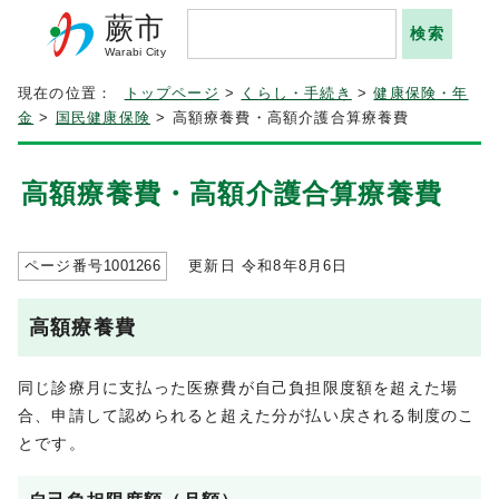
蕨市
Warabi City
現在の位置：
トップページ
>
くらし・手続き
>
健康保険・年
金
>
国民健康保険
> 高額療養費・高額介護合算療養費
高額療養費・高額介護合算療養費
ページ番号
1001266
更新日 令和8年8月6日
高額療養費
同じ診療月に支払った医療費が自己負担限度額を超えた場
合、申請して認められると超えた分が払い戻される制度のこ
とです。