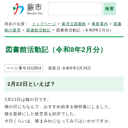
蕨市
Warabi City
現在の位置：
トップページ
>
蕨市立図書館
>
事業案内
>
図書
館の運営
>
図書館活動記
> 図書館活動記（令和8年2月分）
図書館活動記（令和8年2月分）
ページ番号
1012654
更新日 令和8年2月
24
日
2月22日といえば？
2月22日は猫の日です。
猫の日にちなんで、おすすめ絵本を猫特集にしました。
猫を題材にした紙芝居も好評でした。
今日くらいは、猫まみれになってみてはいかがですか。