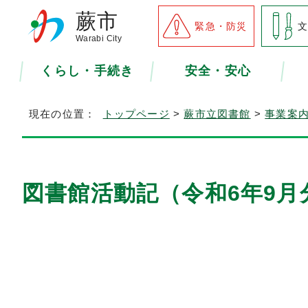
蕨市
緊急・防災
Warabi City
くらし・手続き
安全・安心
現在の位置：
トップページ
>
蕨市立図書館
>
事業案
図書館活動記（令和6年9月