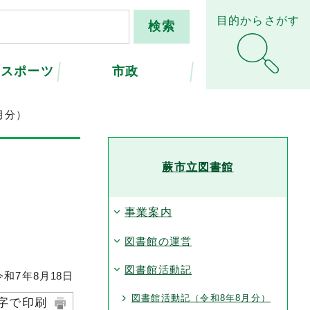
目的からさがす
・スポーツ
市政
月分）
蕨市立図書館
事業案内
図書館の運営
図書館活動記
和7年8月
18
日
図書館活動記（令和8年8月分）
字で印刷