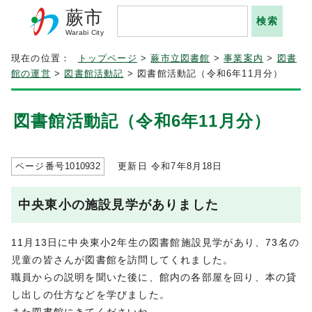
蕨市
Warabi City
現在の位置：
トップページ
>
蕨市立図書館
>
事業案内
>
図書
館の運営
>
図書館活動記
> 図書館活動記（令和6年11月分）
図書館活動記（令和6年11月分）
ページ番号
1010932
更新日 令和7年8月
18
日
中央東小の施設見学がありました
11月13日に中央東小2年生の図書館施設見学があり、73名の
児童の皆さんが図書館を訪問してくれました。
職員からの説明を聞いた後に、館内の各部屋を回り、本の貸
し出しの仕方などを学びました。