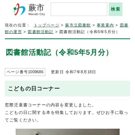
蕨市
Warabi City
現在の位置：
トップページ
>
蕨市立図書館
>
事業案内
>
図書
館の運営
>
図書館活動記
> 図書館活動記（令和5年5月分）
図書館活動記（令和5年5月分）
ページ番号
1009686
更新日 令和7年8月
18
日
こどもの日コーナー
窓際児童書コーナーの内容を変更しました。
こどもの日に関する本を特集しております。ぜひお手に取っ
てご覧ください。