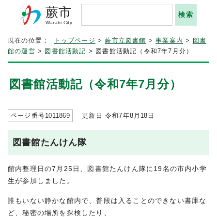
蕨市
Warabi City
現在の位置：
トップページ
>
蕨市立図書館
>
事業案内
>
図書
館の運営
>
図書館活動記
> 図書館活動記（令和7年7月分）
図書館活動記（令和7年7月分）
ページ番号
1011869
更新日 令和7年8月
18
日
図書館たんけん隊
館内整理日の7月25日、図書館たんけん隊に19名の市内小学
生が参加しました。
誰もいない静かな館内で、普段は入ることのできない書庫な
ど、秘密の場所を探検したり、