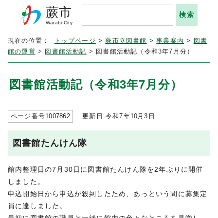
蕨市
Warabi City
現在の位置：
トップページ
>
蕨市立図書館
>
事業案内
>
図書
館の運営
>
図書館活動記
> 図書館活動記（令和3年7月分）
図書館活動記（令和3年7月分）
ページ番号
1007862
更新日 令和7年
10
月3日
図書館たんけん隊
館内整理日の7月30日に図書館たんけん隊を2年ぶりに開催
しました。
申込開始日から申込が殺到したため、あっという間に募集定
員に達しました。