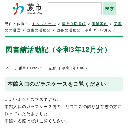
蕨市
Warabi City
現在の位置：
トップページ
>
蕨市立図書館
>
事業案内
>
図書
館の運営
>
図書館活動記
> 図書館活動記（令和3年12月分）
図書館活動記（令和3年12月分）
ページ番号
1008263
更新日 令和7年
10
月3日
本館入口のガラスケースをご覧ください！
いよいよクリスマスですね。
本館入口のガラスケース内のクリスマスの飾りは有志の方に
作っていただきました。
来館する際はぜひご覧ください。