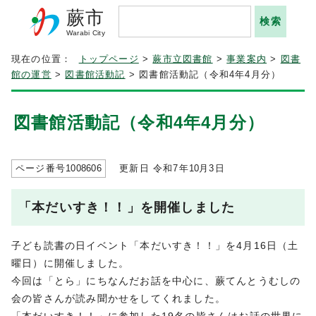
蕨市
Warabi City
現在の位置：
トップページ
>
蕨市立図書館
>
事業案内
>
図書
館の運営
>
図書館活動記
> 図書館活動記（令和4年4月分）
図書館活動記（令和4年4月分）
ページ番号
1008606
更新日 令和7年
10
月3日
「本だいすき！！」を開催しました
子ども読書の日イベント「本だいすき！！」を4月16日（土
曜日）に開催しました。
今回は「とら」にちなんだお話を中心に、蕨てんとうむしの
会の皆さんが読み聞かせをしてくれました。