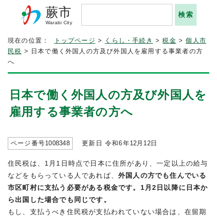
蕨市
Warabi City
現在の位置：
トップページ
>
くらし・手続き
>
税金
>
個人市
民税
> 日本で働く外国人の方及び外国人を雇用する事業者の方
へ
日本で働く外国人の方及び外国人を
雇用する事業者の方へ
ページ番号
1008348
更新日 令和6年
12
月
12
日
住民税は、1月1日時点で日本に住所があり、一定以上の給与
などをもらっている人であれば、
外国人の方でも住んでいる
市区町村に支払う必要がある税金です。1月2日以降に日本か
ら出国した場合でも同じです。
もし、支払うべき住民税が支払われていない場合は、在留期