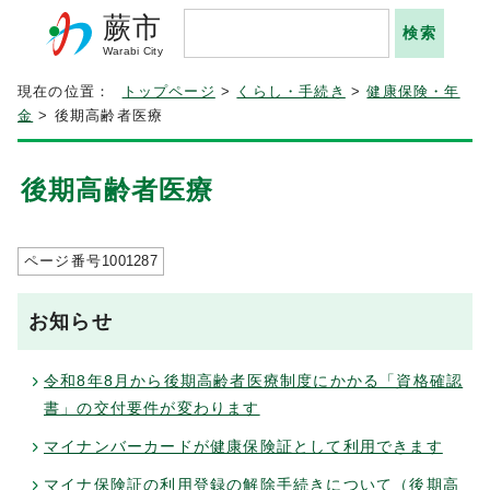
蕨市
Warabi City
現在の位置：
トップページ
>
くらし・手続き
>
健康保険・年
金
> 後期高齢者医療
後期高齢者医療
ページ番号
1001287
お知らせ
令和8年8月から後期高齢者医療制度にかかる「資格確認
書」の交付要件が変わります
マイナンバーカードが健康保険証として利用できます
マイナ保険証の利用登録の解除手続きについて（後期高