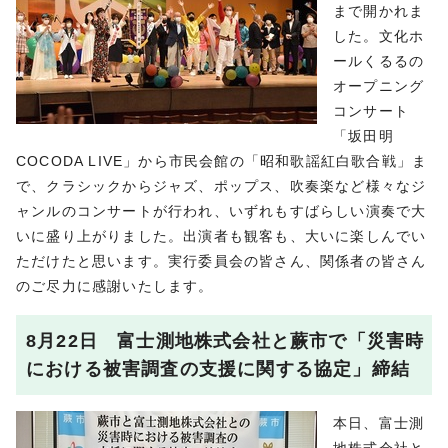
まで開かれま
した。文化ホ
ールくるるの
オープニング
コンサート
「坂田明
COCODA LIVE」から市民会館の「昭和歌謡紅白歌合戦」ま
で、クラシックからジャズ、ポップス、吹奏楽など様々なジ
ャンルのコンサートが行われ、いずれもすばらしい演奏で大
いに盛り上がりました。出演者も観客も、大いに楽しんでい
ただけたと思います。実行委員会の皆さん、関係者の皆さん
のご尽力に感謝いたします。
8月22日 富士測地株式会社と蕨市で「災害時
における被害調査の支援に関する協定」締結
本日、富士測