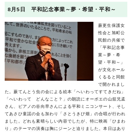
8月5日 平和記念事業～夢・希望・平和～
蕨更生保護女
性会と旭町公
民館の共催で
「平和記念事
業～夢・希
望・平和～」
が文化ホール
くるると同館
で開かれまし
た。蕨てんとう虫の会による絵本「へいわってすてきだね」
「へいわって どんなこと？」の朗読にオーボエの山舘兄孟
さん、ピアノの谷向早さんによる平和ミニコンサート、そし
てあさひ童謡の会も加わり「さとうきび畑」の合唱が行われ
ました。どれも素晴らしい内容でしたが、特に映画「ひまわ
り」のテーマの演奏は胸にジーンと迫りました。本日はあり