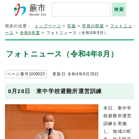
蕨市
Warabi City
現在の位置：
トップページ
>
市政
>
市長の部屋
>
フォトニュ
ース
>
令和4年度
> フォトニュース（令和4年8月）
フォトニュース（令和4年8月）
ページ番号
1009020
更新日 令和4年8月
29
日
8月28日 東中学校避難所運営訓練
本日、東中学
校避難所運営
訓練を実施
し、地域の町