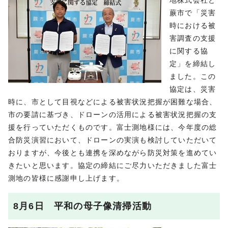
地株式会社と
蕨市で「災害
時における被
害調査の支援
に関する協
定」を締結し
ました。この
協定は、災害
時に、市として目視などによる被害状況把握が困難な場合、
市の要請に基づき、ドローンの活用による被害状況把握の支
援を行っていただくものです。富士測地様には、今年度の総
合防災演習において、ドローンの実演も検討していただいて
おりますが、今後とも連携を深めながら防災対策を進めてい
きたいと思います。協定の締結にご尽力いただきました富士
測地の皆様に感謝申し上げます。
8月6日 平和の母子像清掃活動