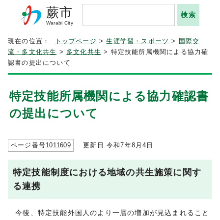
蕨市
Warabi City
現在の位置：
トップページ
>
生涯学習・スポーツ
>
国際交
流・多文化共生
>
多文化共生
> 特定技能所属機関による協力確
認書の提出について
特定技能所属機関による協力確認書
の提出について
ページ番号
1011609
更新日 令和7年8月4日
特定技能制度における地域の共生施策に関す
る連携
今後、特定技能外国人のより一層の増加が見込まれること