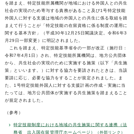
を踏まえ、特定技能所属機関が地域における外国人との共生
社会の実現のため寄与する責務があること及び1号特定技能
外国人に対する支援は地域の外国人との共生に係る取組を踏
まえて行うことが「特定技能の在留資格に係る制度の運用に
関する基本方針」（平成30年12月25日閣議決定。令和6年3
月29日一部変更）に明記されました。
これを踏まえ、特定技能基準省令の一部が改正（施行日：
令和7年4月1日）され、特定技能所属機関は、地方公共団体
から、共生社会の実現のために実施する施策（以下「共生施
策」といいます。）に対する協力を要請されたときは、当該
要請に応じ、必要な協力をすることが規定されました。ま
た、1号特定技能外国人に対する支援計画の作成・実施に当
たっては、地方公共団体が実施する共生施策を踏まえること
が規定されました。
（参考）
特定技能制度における地域の共生施策に関する連携（法
務省 出入国在留管理庁ホームページ）
（外部リンク）