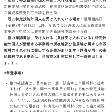
・初めて特定技能外国人を受け入れる場合：
当該外国人と特
定技能雇用契約を締結後、在留資格認定証明書交付申請又は
在留資格変更許可申請を行う前
・既に特定技能外国人を受け入れている場合：
運用開始日
（令和7年4月1日）以降、初めて当該外国人に係る在留資格
変更許可申請又は在留期間更新許可申請を行う前
協力確認書は、受け入れる（又は受け入れている）特定技
能外国人が活動する事業所の所在地及び住居地が属する市区
町村のそれぞれに提出する必要があります（両者が同一の市
区町村である場合は、当該市区町村に対して一通提出しま
す。）。
<留意事項>
協力確認書は、基本的に一度、該当する市区町村に提出
すれば、その後、同一の事業所で活動する他の特定技能
外国人を受け入れる等の際に再提出する必要はありませ
ん。ただし、当該別の特定技能外国人が異なる市区町村
に転出する場合は、転出先の市区町村に対して協力確認
書を提出する必要があります。また、特定技能外国人を