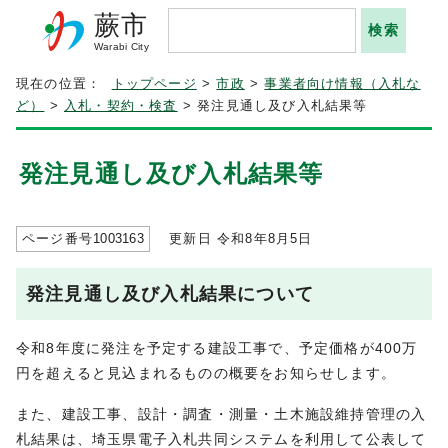
蕨市
Warabi City
現在の位置：
トップページ
>
市政
>
事業者向け情報（入札な
ど）
>
入札・契約・検査
> 発注見通し及び入札結果等
発注見通し及び入札結果等
ページ番号
1003163
更新日 令和8年8月5日
発注見通し及び入札結果について
令和8年度に発注を予定する建設工事で、予定価格が400万
円を超えると見込まれるものの概要をお知らせします。
また、建設工事、設計・調査・測量・土木施設維持管理の入
札結果は、埼玉県電子入札共同システムを利用して公表して