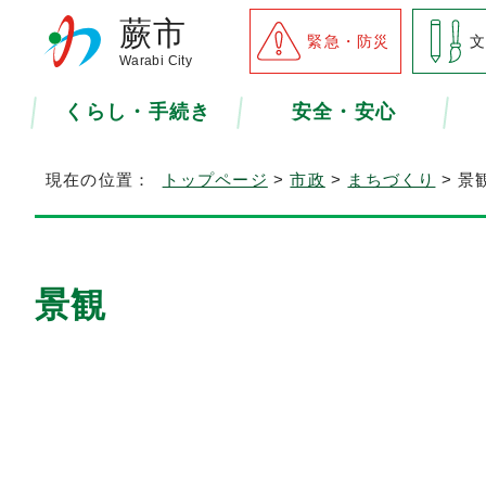
蕨市
緊急・防災
Warabi City
くらし・手続き
安全・安心
現在の位置：
トップページ
>
市政
>
まちづくり
> 景
景観