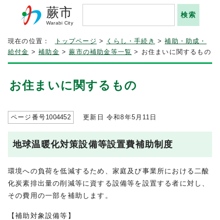
蕨市
Warabi City
現在の位置：
トップページ
>
くらし・手続き
>
補助・助成・
給付金
>
補助金
>
蕨市の補助金等一覧
> お住まいに関するもの
お住まいに関するもの
ページ番号
1004452
更新日 令和8年5月
11
日
地球温暖化対策設備等設置費補助制度
環境への負荷を低減するため、家庭及び事業所における二酸
化炭素排出量の削減等に資する設備等を設置する者に対し、
その費用の一部を補助します。
【補助対象設備等】