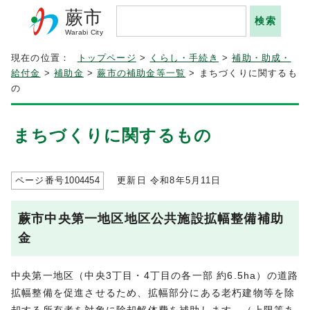
蕨市
Warabi City
現在の位置：
トップページ
>
くらし・手続き
>
補助・助成・
給付金
>
補助金
>
蕨市の補助金等一覧
> まちづくりに関するも
の
まちづくりに関するもの
ページ番号
1004454
更新日 令和8年5月
11
日
蕨市中央第一地区地区公共施設拡幅整備補助
金
中央第一地区（中央3丁目・4丁目の各一部 約6.5ha）の道路
拡幅整備を促進させるため、拡幅部分にある老朽建物等を除