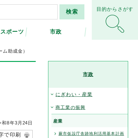
目的からさがす
・スポーツ
市政
ーム助成金）
市政
にぎわい・産業
商工業の振興
産業
和8年3月
24
日
蕨市仮設庁舎跡地利活用基本計画
字で印刷