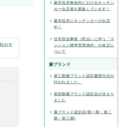
蕨市役所敷地内におけるキッチン
カー出店者を募集しています！
蕨市役所にキッチンカーが出店
中！
住宅宿泊事業（民泊）に伴う「マ
社のサ
ンション標準管理規約」の改正に
ついて
蕨ブランド
第三期蕨ブランド認定書授与式が
行われました。
第四期蕨ブランド認定品が決まり
ました
蕨ブランド認定品(第一期・第二
期・第三期)