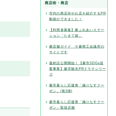
商店街・商店
市内の商店街やお店を紹介するPR
動画ができました！
【利用者募集】蕨ふれあいステー
ション「たまて箱」
蕨店舗ガイド ※蕨商工会議所の
サイトです
最終話公開開始！【蕨市SDGs提
案事業】蕨市観光PRドラマシリー
ズ
蕨市暮らし応援券「織りなすクー
ポン」(第3弾)
蕨市暮らし応援券「織りなすクー
ポン」取扱店舗