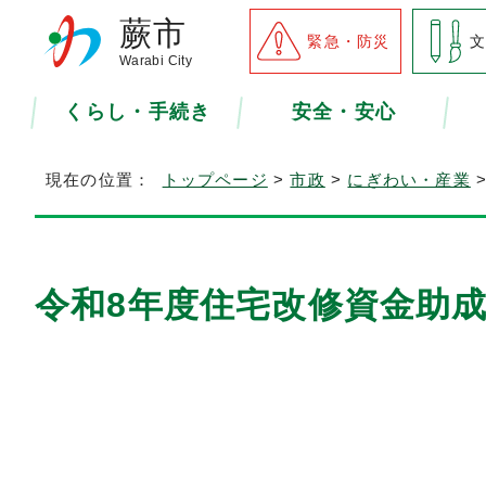
蕨市
緊急・防災
Warabi City
くらし・手続き
安全・安心
現在の位置：
トップページ
>
市政
>
にぎわい・産業
令和8年度住宅改修資金助