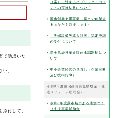
（案）に対するパブリック・コメ
ントの実施結果について
蕨市創業支援事業～蕨市で創業す
るあなたを応援します～
「先端設備等導入計画」認定申請
の受付について
埼玉県経営革新計画承認制度につ
市で助成いた
いて
中小企業経営の見直し（企業診断
さい。
及び技術指導）
令和8年度住宅改修資金助成金（住
宅リフォーム助成金）
令和8年度蕨市魅力ある店舗づく
り支援事業補助金
を添付して、