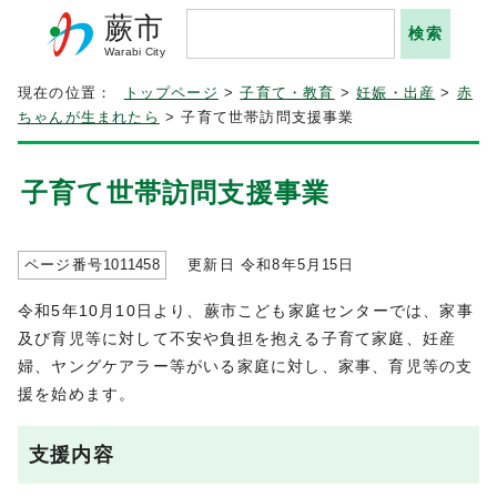
蕨市
Warabi City
現在の位置：
トップページ
>
子育て・教育
>
妊娠・出産
>
赤
ちゃんが生まれたら
> 子育て世帯訪問支援事業
子育て世帯訪問支援事業
ページ番号
1011458
更新日 令和8年5月
15
日
令和5年10月10日より、蕨市こども家庭センターでは、家事
及び育児等に対して不安や負担を抱える子育て家庭、妊産
婦、ヤングケアラー等がいる家庭に対し、家事、育児等の支
援を始めます。
支援内容