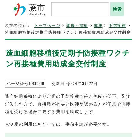
蕨市
Warabi City
現在の位置：
トップページ
>
健康・福祉
>
健康
>
予防接種
>
造血細胞移植後定期予防接種ワクチン再接種費用助成金交付制度
造血細胞移植後定期予防接種ワクチ
ン再接種費用助成金交付制度
ページ番号
1008368
更新日 令和4年3月
22
日
造血細胞移植により定期の予防接種で得た免疫が低下、又は
消失した方で、再接種が必要と医師が認める方が任意で再接
種を受ける場合に要する費用を助成します。
※制度の利用にあたっては、事前申請が必要です。