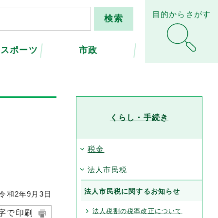
目的からさがす
・スポーツ
市政
くらし・手続き
税金
法人市民税
法人市民税に関するお知らせ
和2年9月3日
法人税割の税率改正について
字で印刷