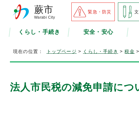
蕨市
緊急・防災
Warabi City
くらし・手続き
安全・安心
現在の位置：
トップページ
>
くらし・手続き
>
税金
法人市民税の減免申請につ