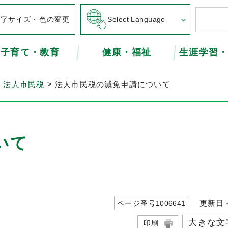
文字サイズ・色の変更
Select Language
子育て・教育
健康・福祉
生涯学習
>
法人市民税
> 法人市民税の減免申請について
いて
更新日 令
ページ番号
1006641
大きな文
印刷