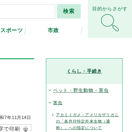
目的からさがす
・スポーツ
市政
くらし・手続き
ペット・野生動物・害虫
害虫
アカミミガメ・アメリカザリガニ
和7年
11
月
14
日
の「条件付特定外来生物（通
称）」への指定について
字で印刷