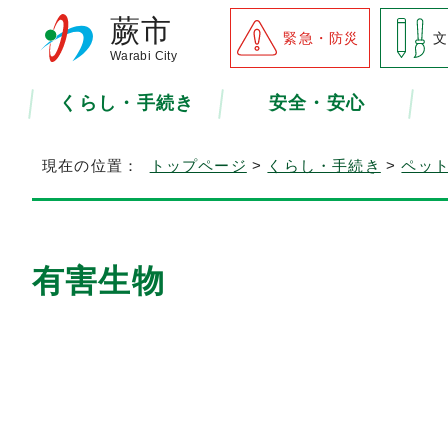
蕨市
緊急・防災
Warabi City
くらし・手続き
安全・安心
現在の位置：
トップページ
>
くらし・手続き
>
ペッ
有害生物