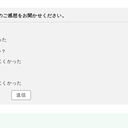
のご感想をお聞かせください。
った
か？
にくかった
にくかった
送信