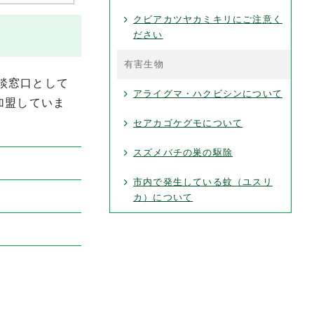
クビアカツヤカミキリにご注意く
ださい
有害生物
談窓口として
アライグマ・ハクビシンについて
加盟していま
セアカゴケグモについて
スズメバチの巣の駆除
市内で発生している蚊（ユスリ
カ）について