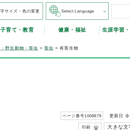
文字サイズ・色の変更
Select Language
子育て・教育
健康・福祉
生涯学習
ト・野生動物・害虫
>
害虫
> 有害生物
更新日 令
ページ番号
1008879
大きな文
印刷