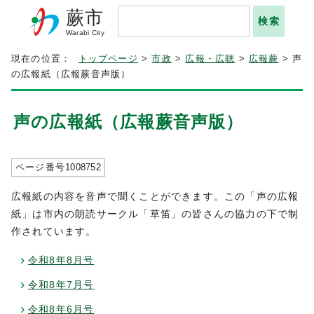
蕨市
Warabi City
現在の位置：
トップページ
>
市政
>
広報・広聴
>
広報蕨
> 声
の広報紙（広報蕨音声版）
声の広報紙（広報蕨音声版）
ページ番号
1008752
広報紙の内容を音声で聞くことができます。この「声の広報
紙」は市内の朗読サークル「草笛」の皆さんの協力の下で制
作されています。
令和8年8月号
令和8年7月号
令和8年6月号