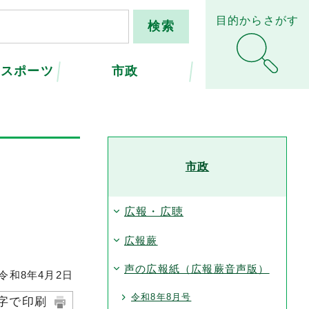
目的からさがす
・スポーツ
市政
市政
広報・広聴
広報蕨
声の広報紙（広報蕨音声版）
和8年4月2日
令和8年8月号
字で印刷