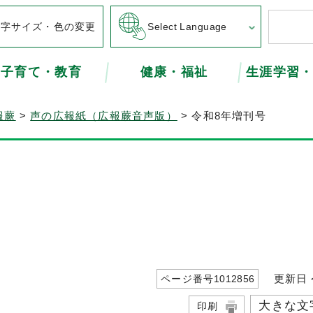
文字サイズ・色の変更
Select Language
子育て・教育
健康・福祉
生涯学習
報蕨
>
声の広報紙（広報蕨音声版）
> 令和8年増刊号
更新日 令
ページ番号
1012856
大きな文
印刷