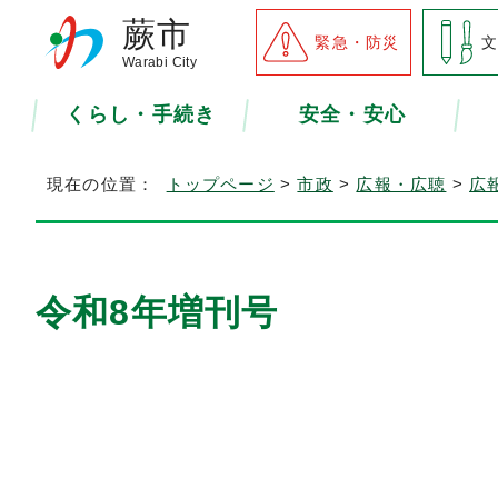
蕨市
緊急・防災
Warabi City
くらし・手続き
安全・安心
現在の位置：
トップページ
>
市政
>
広報・広聴
>
広
令和8年増刊号