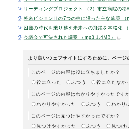
リーディングプロジェクト （2）市立病院の移転建
将来ビジョンⅡの7つの柱に沿った主な施策 （mp3
困難の時代を乗り越え未来への飛躍を本格化 （mp
今議会で可決された議案 （mp3 1.4MB）
より良いウェブサイトにするために、ページ
このページの内容は役に立ちましたか？
役に立った
ふつう
役に立たなか
このページの内容はわかりやすかったです
わかりやすかった
ふつう
わかり
このページは見つけやすかったですか？
見つけやすかった
ふつう
見つけ