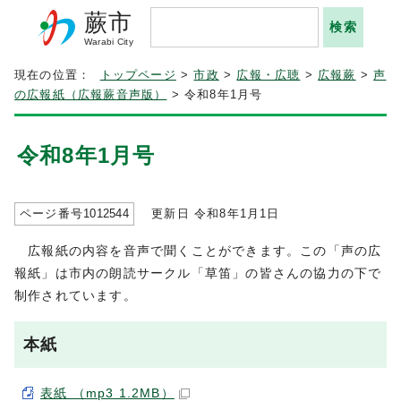
蕨市
Warabi City
現在の位置：
トップページ
>
市政
>
広報・広聴
>
広報蕨
>
声
の広報紙（広報蕨音声版）
> 令和8年1月号
令和8年1月号
ページ番号
1012544
更新日 令和8年1月1日
広報紙の内容を音声で聞くことができます。この「声の広
報紙」は市内の朗読サークル「草笛」の皆さんの協力の下で
制作されています。
本紙
表紙 （mp3 1.2MB）