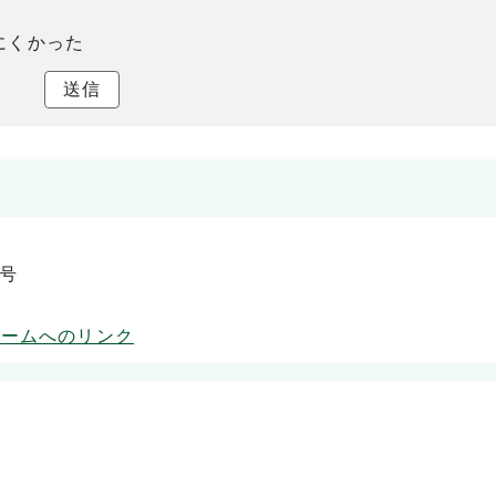
にくかった
送信
5号
ォームへのリンク