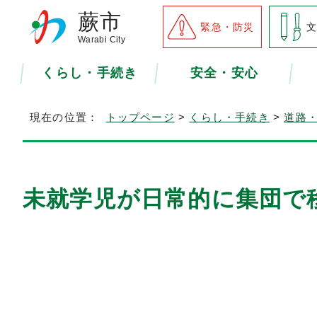
蕨市
緊急・防災
Warabi City
くらし・手続き
安全・安心
現在の位置：
トップページ
>
くらし・手続き
>
道路
未就学児が日常的に集団で