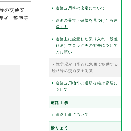
道路占用料の改定について
等の交通安
理者、警察等
道路の異常・破損を見つけたら連
絡を！
道路上に設置した乗り入れ（段差
解消）ブロック等の撤去について
のお願い
未就学児が日常的に集団で移動する
経路等の交通安全対策
道路占用物件の適切な維持管理に
ついて
道路工事
道路工事について
橋りょう