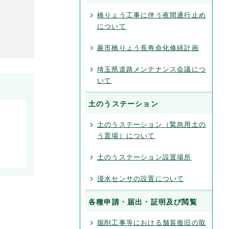
橋りょう工事に伴う夜間通行止め
について
蕨市橋りょう長寿命化修繕計画
埼玉県道路メンテナンス会議につ
いて
土のうステーション
土のうステーション（緊急用土の
う置場）について
土のうステーション設置場所
浸水センサの設置について
各種申請・届出・証明及び閲覧
掘削工事等における舗装復旧の取