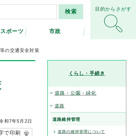
目的からさがす
・スポーツ
市政
路等の交通安全対策
くらし・手続き
策
道路・公園・緑化
道路
道路維持管理
和7年5月2日
道路の維持管理について
字で印刷