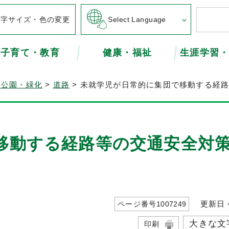
文字サイズ・色の変更
Select Language
子育て・教育
健康・福祉
生涯学習
・公園・緑化
>
道路
> 未就学児が日常的に集団で移動する経
移動する経路等の交通安全対
更新日 令
ページ番号
1007249
大きな文
印刷