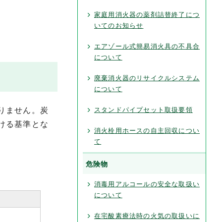
家庭用消火器の薬剤詰替終了につ
いてのお知らせ
エアゾール式簡易消火具の不具合
について
廃棄消火器のリサイクルシステム
について
りません。炭
スタンドパイプセット取扱要領
ける基準とな
消火栓用ホースの自主回収につい
て
危険物
消毒用アルコールの安全な取扱い
について
在宅酸素療法時の火気の取扱いに