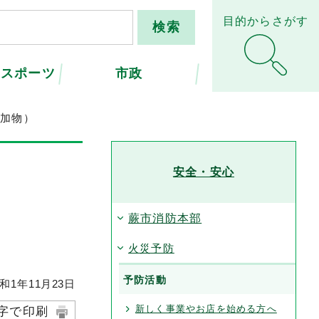
目的からさがす
・スポーツ
市政
付加物）
安全・安心
蕨市消防本部
火災予防
予防活動
和1年
11
月
23
日
新しく事業やお店を始める方へ
字で印刷