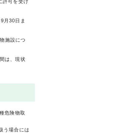
に許可を受け
9月30日ま
物施設につ
の間は、現状
種危険物取
。
扱う場合には