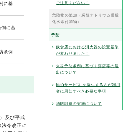
ご注意ください！
例に基
危険物の追加（炭酸ナトリウム過酸
化水素付加物）
条例に基
予防
飲食店における消火器の設置基準
予防条例
が変わりました！
火災予防条例に基づく露店等の届
出について
民泊サービス を提供する方が利用
者に周知すべき必要な事項
消防訓練の実施について
）及び平成
該法令改正に