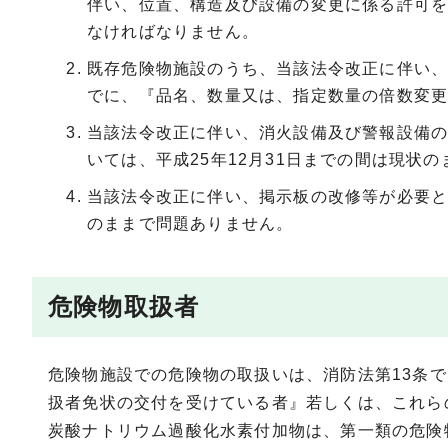
伴い、位置、構造及び設備の変更に係る許可を
なければなりません。
既存危険物施設のうち、当該法令改正に伴い、
でに、『品名、数量又は、指定数量の倍数変
当該法令改正に伴い、消火設備及び警報設備
いては、平成25年12月31日までの間は現状
当該法令改正に伴い、掲示板の改修等が必要と
のままで問題ありません。
危険物取扱者
危険物施設での危険物の取扱いは、消防法第13条
扱者免状の交付を受けている者』若しくは、これら
炭酸ナトリウム過酸化水素付加物は、第一類の危険