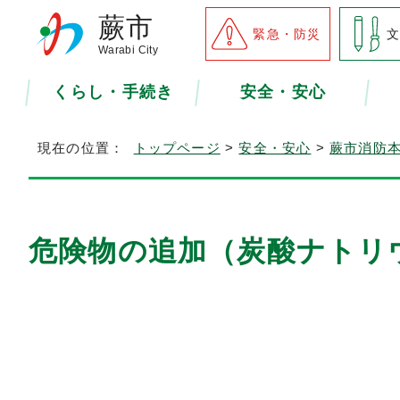
蕨市
緊急・防災
Warabi City
くらし・手続き
安全・安心
現在の位置：
トップページ
>
安全・安心
>
蕨市消防
危険物の追加（炭酸ナトリ