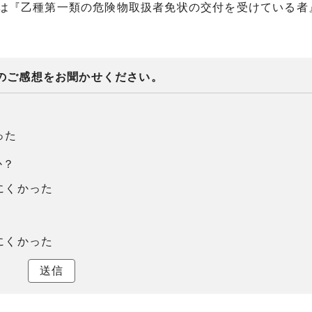
は『乙種第一類の危険物取扱者免状の交付を受けている者
のご感想をお聞かせください。
った
か？
にくかった
にくかった
送信