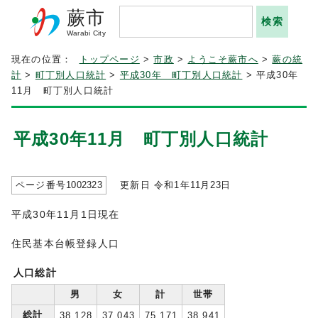
蕨市
Warabi City
現在の位置：
トップページ
>
市政
>
ようこそ蕨市へ
>
蕨の統
計
>
町丁別人口統計
>
平成30年 町丁別人口統計
> 平成30年
11月 町丁別人口統計
平成30年11月 町丁別人口統計
ページ番号
1002323
更新日 令和1年
11
月
23
日
平成30年11月1日現在
住民基本台帳登録人口
人口総計
男
女
計
世帯
総計
38,128
37,043
75,171
38,941