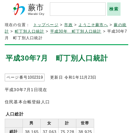
蕨市
Warabi City
現在の位置：
トップページ
>
市政
>
ようこそ蕨市へ
>
蕨の統
計
>
町丁別人口統計
>
平成30年 町丁別人口統計
> 平成30年7
月 町丁別人口統計
平成30年7月 町丁別人口統計
ページ番号
1002319
更新日 令和1年
11
月
23
日
平成30年7月1日現在
住民基本台帳登録人口
人口総計
男
女
計
世帯
総計
38,165
37,063
75,228
38,925