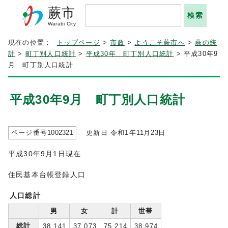
蕨市
Warabi City
現在の位置：
トップページ
>
市政
>
ようこそ蕨市へ
>
蕨の統
計
>
町丁別人口統計
>
平成30年 町丁別人口統計
> 平成30年9
月 町丁別人口統計
平成30年9月 町丁別人口統計
ページ番号
1002321
更新日 令和1年
11
月
23
日
平成30年9月1日現在
住民基本台帳登録人口
人口総計
男
女
計
世帯
総計
38,141
37,073
75,214
38,974