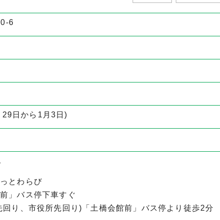
0-6
29日から1月3日)
分
っとわらび
部前」バス停下車すぐ
先回り、市役所先回り)「土橋会館前」バス停より徒歩2分