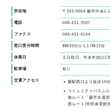
所在地
〒335-0004 蕨市中央2-1
電話
048-431-3507
ファクス
048-431-4144
窓口受付時間
8時30分から17時15分
休業日
土日祝日、年末年始(12月
駐車場
有り
交通アクセス
蕨駅西口より徒歩10
コミュニティバスぷら
南ルート「蕨市水道
西ルート(市民体育館