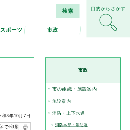
目的からさがす
・スポーツ
市政
市政
市の組織・施設案内
施設案内
消防・上下水道
和3年
10
月7日
消防本部・消防署
字で印刷