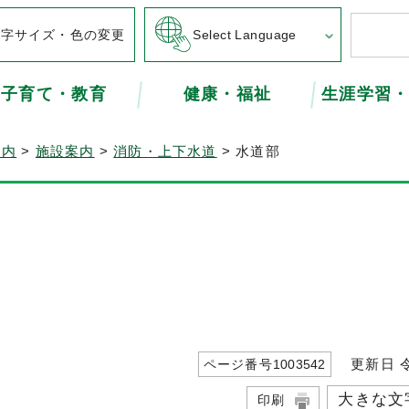
文字サイズ・色の変更
Select Language
子育て・教育
健康・福祉
生涯学習
案内
>
施設案内
>
消防・上下水道
> 水道部
更新日 令
ページ番号
1003542
大きな文
印刷