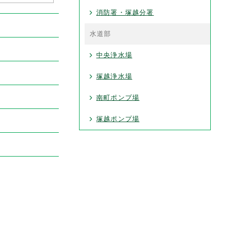
消防署・塚越分署
水道部
中央浄水場
塚越浄水場
南町ポンプ場
塚越ポンプ場