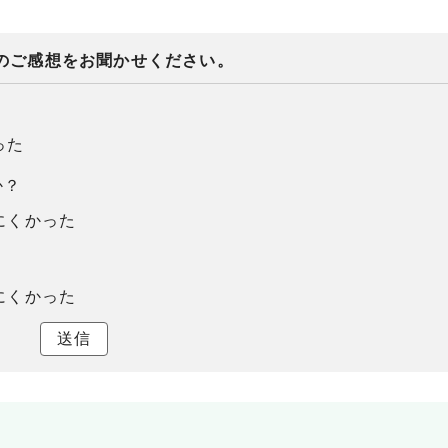
のご感想をお聞かせください。
った
か？
にくかった
にくかった
送信