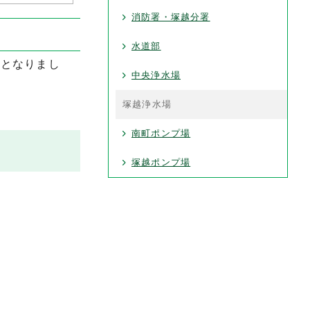
消防署・塚越分署
水道部
止となりまし
中央浄水場
塚越浄水場
南町ポンプ場
塚越ポンプ場