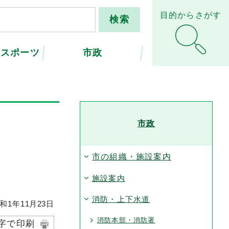
目的からさがす
・スポーツ
市政
市政
市の組織・施設案内
施設案内
消防・上下水道
和1年
11
月
23
日
消防本部・消防署
字で印刷