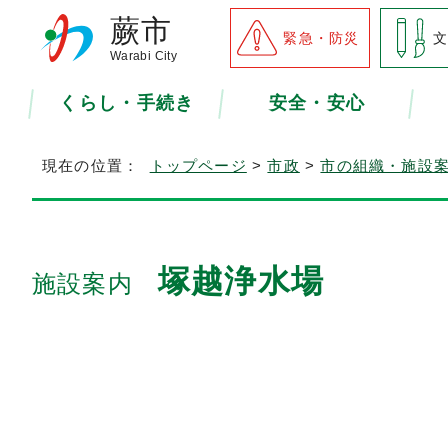
蕨市
緊急・防災
Warabi City
くらし・手続き
安全・安心
現在の位置：
トップページ
>
市政
>
市の組織・施設
塚越浄水場
施設案内