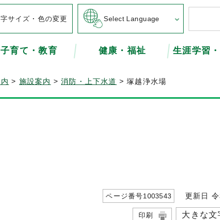
文字サイズ・色の変更
Select Language
子育て・教育
健康・福祉
生涯学習
案内
>
施設案内
>
消防・上下水道
> 塚越浄水場
更新日 令
ページ番号
1003543
大きな文
印刷