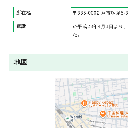
所在地
〒335-0002 蕨市塚越5-3
電話
※平成28年4月1日よ
た。
地図