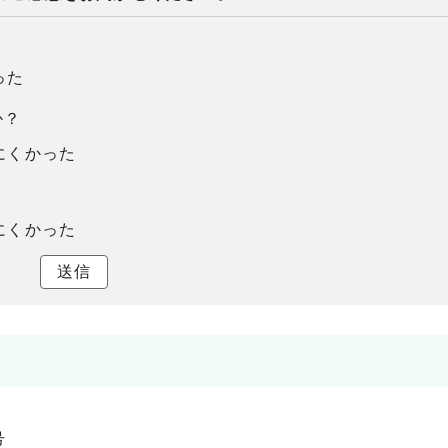
った
か？
にくかった
にくかった
送信
号