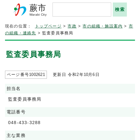
蕨市
Warabi City
現在の位置：
トップページ
>
市政
>
市の組織・施設案内
>
市
の組織・連絡先
> 監査委員事務局
監査委員事務局
ページ番号
1002621
更新日 令和2年
10
月6日
担当名
監査委員事務局
電話番号
048-433-3288
主な業務