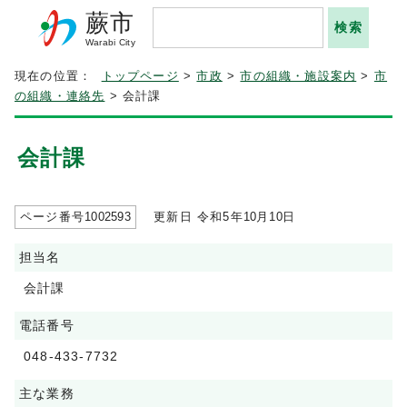
蕨市
Warabi City
現在の位置：
トップページ
>
市政
>
市の組織・施設案内
>
市
の組織・連絡先
> 会計課
会計課
ページ番号
1002593
更新日 令和5年
10
月
10
日
担当名
会計課
電話番号
048-433-7732
主な業務