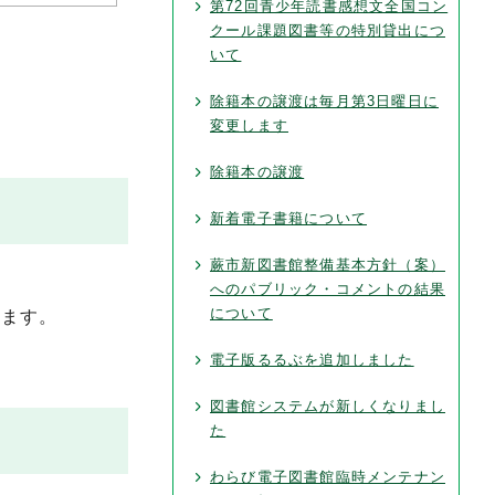
第72回青少年読書感想文全国コン
クール課題図書等の特別貸出につ
。
いて
除籍本の譲渡は毎月第3日曜日に
変更します
除籍本の譲渡
新着電子書籍について
蕨市新図書館整備基本方針（案）
へのパブリック・コメントの結果
について
きます。
電子版るるぶを追加しました
図書館システムが新しくなりまし
た
わらび電子図書館臨時メンテナン