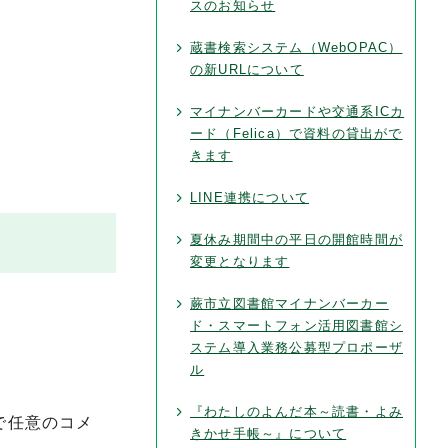
スのお知らせ
蔵書検索システム（WebOPAC）
の新URLについて
マイナンバーカードや交通系ICカ
ード（Felica）で資料の貸出がで
きます
LINE連携について
夏休み期間中の平日の開館時間が
変更となります
蕨市立図書館マイナンバーカー
ド・スマートフォン活用図書館シ
ステム導入業務公募型プロポーザ
ル
『わたしのよんだ本～読書・よみ
で任意のコメ
きかせ手帳～』について