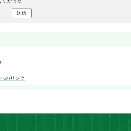
にくかった
送信
号
ムへのリンク