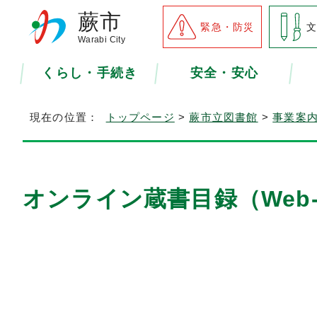
蕨市
緊急・防災
Warabi City
くらし・手続き
安全・安心
現在の位置：
トップページ
>
蕨市立図書館
>
事業案
オンライン蔵書目録（Web