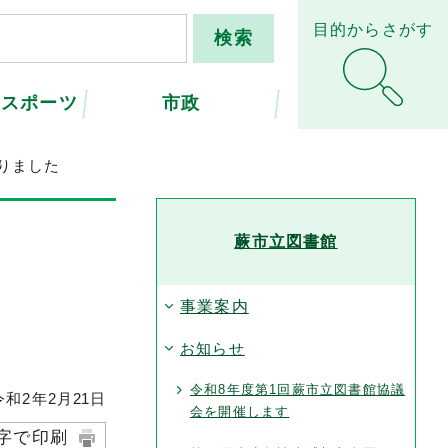
目的からさがす
・スポーツ
市政
なりました
蕨市立図書館
事業案内
お知らせ
令和8年度第1回蕨市立図書館協議
和2年2月
21
日
会を開催します
字で印刷