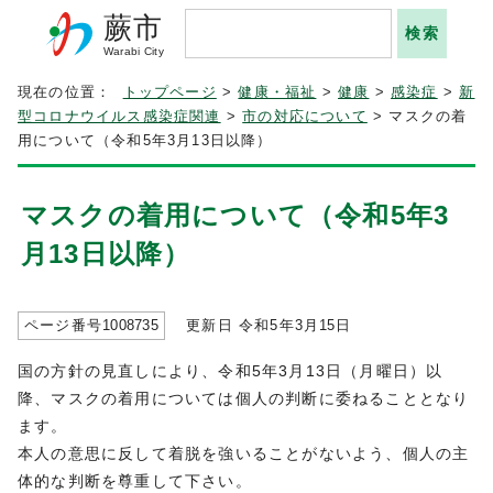
蕨市
Warabi City
現在の位置：
トップページ
>
健康・福祉
>
健康
>
感染症
>
新
型コロナウイルス感染症関連
>
市の対応について
> マスクの着
用について（令和5年3月13日以降）
マスクの着用について（令和5年3
月13日以降）
ページ番号
1008735
更新日 令和5年3月
15
日
国の方針の見直しにより、令和5年3月13日（月曜日）以
降、マスクの着用については個人の判断に委ねることとなり
ます。
本人の意思に反して着脱を強いることがないよう、個人の主
体的な判断を尊重して下さい。