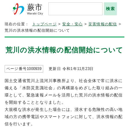
蕨市
Warabi City
現在の位置：
トップページ
>
安全・安心
>
災害情報の配信
>
荒川の洪水情報の配信開始について
荒川の洪水情報の配信開始について
ページ番号
1000939
更新日 令和1年
11
月
23
日
国土交通省荒川上流河川事務所より、社会全体で常に洪水に
備える「水防災意識社会」の再構築をめざした取り組みの一
環として、緊急速報メールを活用した荒川の洪水情報の配信
を開始することとなりました。
大規模な洪水が発生した場合には、浸水する危険性の高い地
域の方の携帯電話やスマートフォンに対して、洪水情報の配
信を行います。