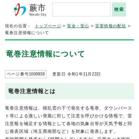
蕨市
Warabi City
現在の位置：
トップページ
>
安全・安心
>
災害情報の配信
>
竜巻注意情報について
竜巻注意情報について
ページ番号
1000938
更新日 令和1年
11
月
23
日
竜巻注意情報とは
竜巻注意情報は、積乱雲の下で発生する竜巻、ダウンバース
ト等による激しい突風に対して注意を呼びかける情報で、雷
注意報を補足する情報として各地の気象台等が天気予報と同
じ発表区域（埼玉県南部など）を対象に発表します。