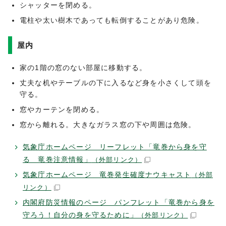
シャッターを閉める。
電柱や太い樹木であっても転倒することがあり危険。
屋内
家の1階の窓のない部屋に移動する。
丈夫な机やテーブルの下に入るなど身を小さくして頭を
守る。
窓やカーテンを閉める。
窓から離れる。大きなガラス窓の下や周囲は危険。
気象庁ホームページ リーフレット「竜巻から身を守
る 竜巻注意情報」
（外部リンク）
気象庁ホームページ 竜巻発生確度ナウキャスト
（外部
リンク）
内閣府防災情報のページ パンフレット「竜巻から身を
守ろう！自分の身を守るために」
（外部リンク）