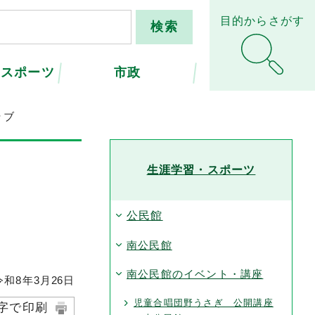
目的からさがす
・スポーツ
市政
ラブ
生涯学習・スポーツ
公民館
南公民館
南公民館のイベント・講座
和8年3月
26
日
児童合唱団野うさぎ 公開講座
字で印刷