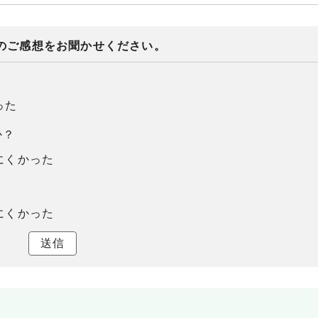
のご感想をお聞かせください。
った
か？
にくかった
にくかった
送信