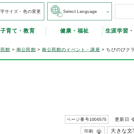
文字サイズ・色の変更
Select Language
子育て・教育
健康・福祉
生涯学習
公民館
>
南公民館
>
南公民館のイベント・講座
> ちびのびク
更新日 令
ページ番号
1006575
大きな文
印刷