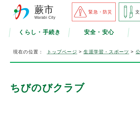
蕨市
緊急・防災
Warabi City
くらし・手続き
安全・安心
現在の位置：
トップページ
>
生涯学習・スポーツ
>
ちびのびクラブ