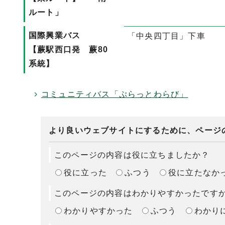
ルート」
国際興業バス
「中央四丁目」下車
【蕨駅西口発 蕨80
系統】
コミュニティバス「ぷらっとわらび」
より良いウェブサイトにするために、ページ
このページの内容は役に立ちましたか？
役に立った
ふつう
役に立たなか
このページの内容はわかりやすかったです
わかりやすかった
ふつう
わかり