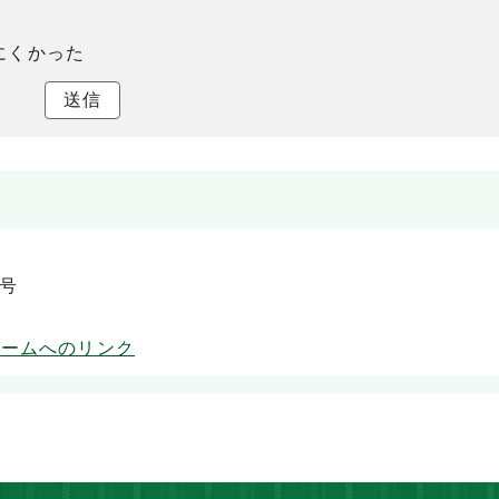
にくかった
送信
9号
ォームへのリンク