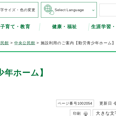
文字サイズ・色の変更
Select Language
子育て・教育
健康・福祉
生涯学習
公民館
>
中央公民館
> 施設利用のご案内【勤労青少年ホーム
少年ホーム】
更新日 令
ページ番号
1002054
大きな文
印刷