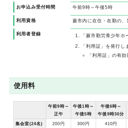
お申込み受付時間
午前9時～午後5時
利用資格
蕨市内に在住・在勤の、1
利用者登録
「蕨市勤労青少年ホ
「利用証」を発行しま
「利用証」の有効
使用料
午前9時～
午後1時～
午後6時～
正午
午後5時
午後9時30分
集会室(24名)
200円
300円
410円