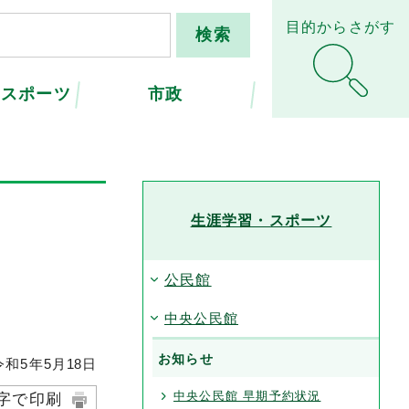
目的からさがす
・スポーツ
市政
】
生涯学習・スポーツ
公民館
中央公民館
お知らせ
和5年5月
18
日
中央公民館 早期予約状況
字で印刷