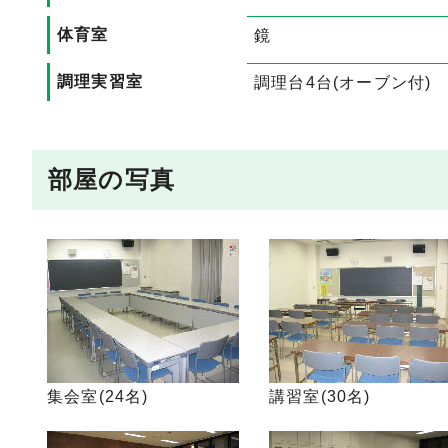
体育室
鏡
調理実習室
調理台4台(オーブン付)
部屋の写真
集会室(24名)
講習室(30名)