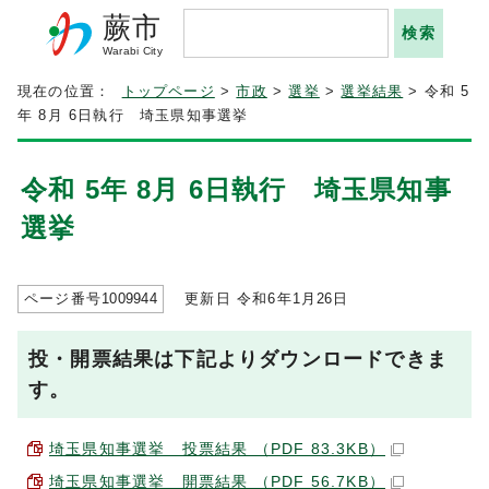
蕨市
Warabi City
現在の位置：
トップページ
>
市政
>
選挙
>
選挙結果
> 令和 5
年 8月 6日執行 埼玉県知事選挙
令和 5年 8月 6日執行 埼玉県知事
選挙
ページ番号
1009944
更新日 令和6年1月
26
日
投・開票結果は下記よりダウンロードできま
す。
埼玉県知事選挙 投票結果 （PDF 83.3KB）
埼玉県知事選挙 開票結果 （PDF 56.7KB）