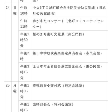
時
館）
24
日
午前
中央3丁目旭町町会自主防災会防災訓練（旧旭
曜
10時
町公民館跡地）
午前
春が来たコンサート（北町コミュニティセン
11時
ター）
午後1
桜のまち南町文化展（南公民館）
時30
分
午後2
第二中学校吹奏楽部定期演奏会（市民会館）
時
午後3
全日本年金者組合蕨支部誕生会（東公民館）
時15
分
25
月
午後1
市職員辞令交付式（特別会議室）
曜
時05
分
午後1
臨時部長会（特別会議室）
時15