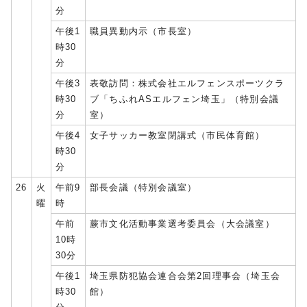
分
午後1
職員異動内示（市長室）
時30
分
午後3
表敬訪問：株式会社エルフェンスポーツクラ
時30
ブ「ちふれASエルフェン埼玉」（特別会議
分
室）
午後4
女子サッカー教室閉講式（市民体育館）
時30
分
26
火
午前9
部長会議（特別会議室）
曜
時
午前
蕨市文化活動事業選考委員会（大会議室）
10時
30分
午後1
埼玉県防犯協会連合会第2回理事会（埼玉会
時30
館）