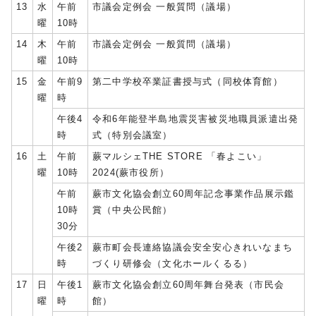
13
水
午前
市議会定例会 一般質問（議場）
曜
10時
14
木
午前
市議会定例会 一般質問（議場）
曜
10時
15
金
午前9
第二中学校卒業証書授与式（同校体育館）
曜
時
午後4
令和6年能登半島地震災害被災地職員派遣出発
時
式（特別会議室）
16
土
午前
蕨マルシェTHE STORE 「春よこい」
曜
10時
2024(蕨市役所）
午前
蕨市文化協会創立60周年記念事業作品展示鑑
10時
賞（中央公民館）
30分
午後2
蕨市町会長連絡協議会安全安心きれいなまち
時
づくり研修会（文化ホールくるる）
17
日
午後1
蕨市文化協会創立60周年舞台発表（市民会
曜
時
館）