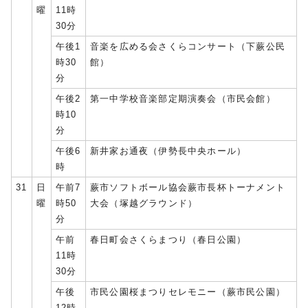
曜
11時
30分
午後1
音楽を広める会さくらコンサート（下蕨公民
時30
館）
分
午後2
第一中学校音楽部定期演奏会（市民会館）
時10
分
午後6
新井家お通夜（伊勢長中央ホール）
時
31
日
午前7
蕨市ソフトボール協会蕨市長杯トーナメント
曜
時50
大会（塚越グラウンド）
分
午前
春日町会さくらまつり（春日公園）
11時
30分
午後
市民公園桜まつりセレモニー（蕨市民公園）
12時