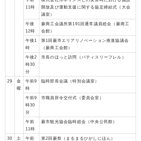
11時
開放及び運動支援に関する協定締結式（大会
議室）
午後
蕨商工会議所第191回通常議員総会（蕨商工
12時
会館）
午後1
第1回蕨市エリアリノベーション推進協議会
時
（蕨商工会館）
午後2
市長のほっと訪問（パティスリーフレル）
時30
分
29
金
午前9
臨時部長会議（特別会議室）
曜
時
午前9
市職員辞令交付式（委員会室）
時30
分
午前
蕨市観光協会臨時総会（中央公民館）
11時
30
土
午前
第2回蕨祭（まるまるひがしにほん）