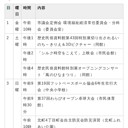
日
曜
時間
内容
日
1
金
午前
市議会定例会 環境福祉経済常任委員会・分科
曜
10時
会（委員会室）
2
土
午後1
歴史民俗資料館第43回特別展切り出されるい
曜
時
のち～きりえ＆3Dピクチャー（同館）
午後2
「シルク時空をこえて」上映会（市民会館）
時
午後4
歴史民俗資料館特別展オープニングコンサー
時
ト「風のひなまつり」（同館）
3
日
午前9
第19回フットベースボール協会6年生壮行大
曜
時
会（中央小学校）
午前9
第37回わらびオープン卓球大会（市民体育
時30
館）
分
午前
北町4丁目町会自主防災会防災演習（北町ふれ
10時
あい公園）