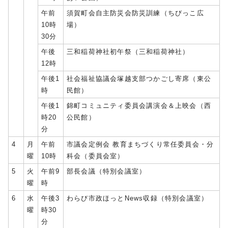
午前
須賀町会自主防災会防災訓練（ちびっこ広
10時
場）
30分
午後
三和稲荷神社初午祭（三和稲荷神社）
12時
午後1
社会福祉協議会塚越支部つかごし寄席（東公
時
民館）
午後1
錦町コミュニティ委員会講演会＆上映会（西
時20
公民館）
分
4
月
午前
市議会定例会 教育まちづくり常任委員会・分
曜
10時
科会（委員会室）
5
火
午前9
部長会議（特別会議室）
曜
時
6
水
午後3
わらび市政ほっとNews収録（特別会議室）
曜
時30
分