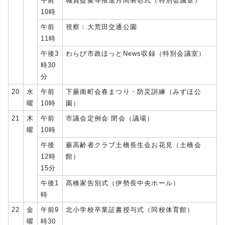
午前
職員提案等推進月間表彰式（特別会議室）
10時
午前
視察：大荒田交通公園
11時
午後3
わらび市政ほっとNews収録（特別会議室）
時30
分
20
水
午前
下蕨南町会春まつり・防災訓練（みずほ公
曜
10時
園）
21
木
午前
市議会定例会 閉会（議場）
曜
10時
午後
蕨高齢者クラブ土橋長生会お花見（土橋会
12時
館）
15分
午後1
髙橋家告別式（伊勢長中央ホール）
時
22
金
午前9
北小学校卒業証書授与式（同校体育館）
曜
時30