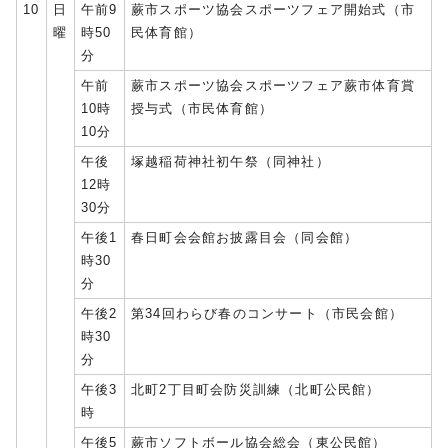
10
日
午前9
蕨市スポーツ協会スポーツフェア開始式（市
曜
時50
民体育館）
分
午前
蕨市スポーツ協会スポーツフェア蕨市体育賞
10時
授与式（市民体育館）
10分
午後
塚越稲荷神社初午祭（同神社）
12時
30分
午後1
春日町会会館お披露目会（同会館）
時30
分
午後2
第34回わらび春のコンサート（市民会館）
時30
分
午後3
北町2丁目町会防災訓練（北町公民館）
時
午後5
蕨市ソフトボール協会総会（東公民館）