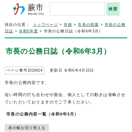
蕨市
Warabi City
現在の位置：
トップページ
>
市政
>
市長の部屋
>
市長の公務
日誌
>
令和5年度
> 市長の公務日誌（令和6年3月）
市長の公務日誌（令和6年3月）
ページ番号
1010414
更新日 令和6年4月
15
日
市長の公務内容です。
短い時間の打ち合わせや面会、個人としての動きは省略させ
ていただいておりますのでご了承ください。
市長の公務内容一覧（令和6年3月）
表の幅を切り替える