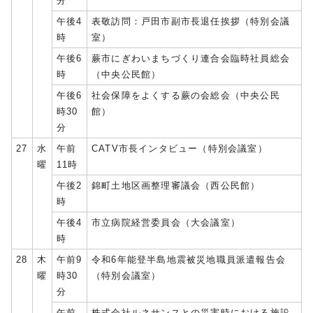
分
午後4
表敬訪問：戸田市副市長退任挨拶（特別会議
時
室）
午後6
蕨市にぎわいまちづくり連合会臨時社員総会
時
（中央公民館）
午後6
社会保障をよくする蕨の会総会（中央公民
時30
館）
分
27
水
午前
CATV市長インタビュー（特別会議室）
曜
11時
午後2
錦町土地区画整理審議会（西公民館）
時
午後4
市立病院経営委員会（大会議室）
時
28
木
午前9
令和6年能登半島地震被災地職員派遣報告会
曜
時30
（特別会議室）
分
午前
株式会社ルネサンスとの災害時における施設