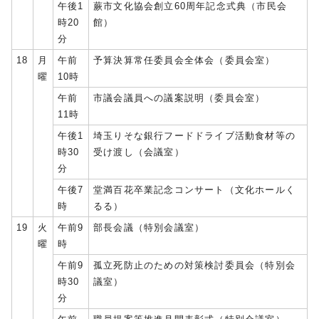
午後1
蕨市文化協会創立60周年記念式典（市民会
時20
館）
分
18
月
午前
予算決算常任委員会全体会（委員会室）
曜
10時
午前
市議会議員への議案説明（委員会室）
11時
午後1
埼玉りそな銀行フードドライブ活動食材等の
時30
受け渡し（会議室）
分
午後7
堂満百花卒業記念コンサート（文化ホールく
時
るる）
19
火
午前9
部長会議（特別会議室）
曜
時
午前9
孤立死防止のための対策検討委員会（特別会
時30
議室）
分