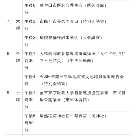
午後8
蕨戸田市医師会理事会（医師会館）
時
7
木
午後1
市民と市長の面会日（特別会議室）
曜
時
午後2
病院整備検討審議会（大会議室）
時
8
金
午後1
人権同和教育指導者養成講座「女性の視点に
曜
時30
立った防災」（中央公民館）
分
午後4
令和6年能登半島地震被災地職員派遣報告会
時
（特別会議室）
9
土
午後1
蕨市東京医科大学包括連携協定事業 市民健
曜
時30
康公開講座（市民体育館）
分
午後6
塚越稲荷神社初午祭宵宮（同神社）
時50
分