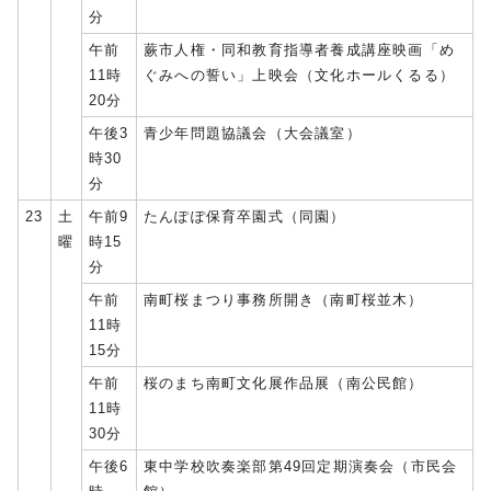
分
午前
蕨市人権・同和教育指導者養成講座映画「め
11時
ぐみへの誓い」上映会（文化ホールくるる）
20分
午後3
青少年問題協議会（大会議室）
時30
分
23
土
午前9
たんぽぽ保育卒園式（同園）
曜
時15
分
午前
南町桜まつり事務所開き（南町桜並木）
11時
15分
午前
桜のまち南町文化展作品展（南公民館）
11時
30分
午後6
東中学校吹奏楽部第49回定期演奏会（市民会