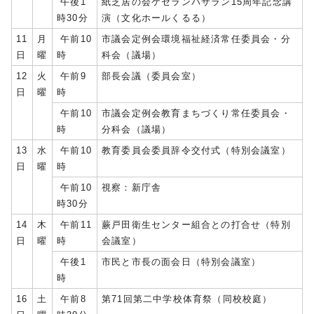
午後1
紙芝居の会ケセランパサラン15周年記念講
時30分
演（文化ホールくるる）
11
月
午前10
市議会定例会環境福祉経済常任委員会・分
日
曜
時
科会（議場）
12
火
午前9
部長会議（委員会室）
日
曜
時
午前10
市議会定例会教育まちづくり常任委員会・
時
分科会（議場）
13
水
午前10
教育委員会委員辞令交付式（特別会議室）
日
曜
時
午前10
視察：新庁舎
時30分
14
木
午前11
蕨戸田衛生センター組合との打合せ（特別
日
曜
時
会議室）
午後1
市民と市長の面会日（特別会議室）
時
16
土
午前8
第71回第二中学校体育祭（同校校庭）