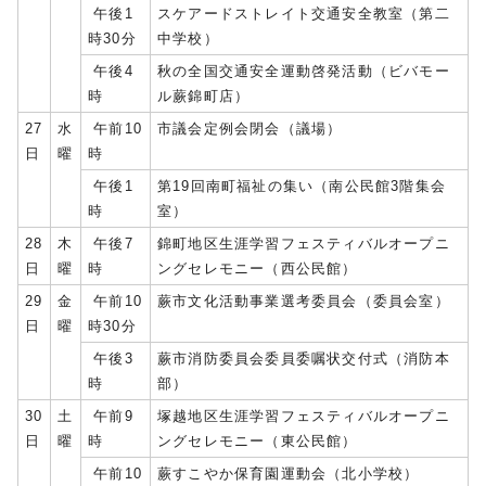
午後1
スケアードストレイト交通安全教室（第二
時30分
中学校）
午後4
秋の全国交通安全運動啓発活動（ビバモー
時
ル蕨錦町店）
27
水
午前10
市議会定例会閉会（議場）
日
曜
時
午後1
第19回南町福祉の集い（南公民館3階集会
時
室）
28
木
午後7
錦町地区生涯学習フェスティバルオープニ
日
曜
時
ングセレモニー（西公民館）
29
金
午前10
蕨市文化活動事業選考委員会（委員会室）
日
曜
時30分
午後3
蕨市消防委員会委員委嘱状交付式（消防本
時
部）
30
土
午前9
塚越地区生涯学習フェスティバルオープニ
日
曜
時
ングセレモニー（東公民館）
午前10
蕨すこやか保育園運動会（北小学校）