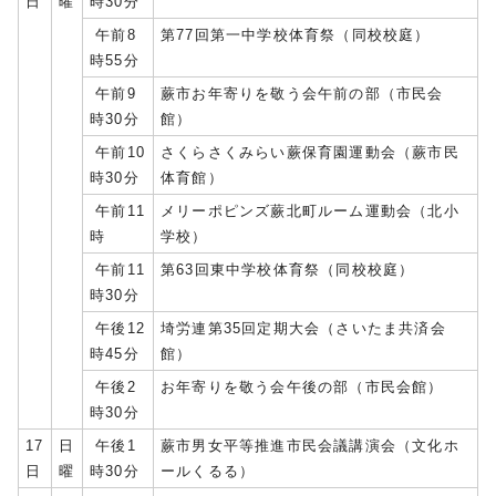
日
曜
時30分
午前8
第77回第一中学校体育祭（同校校庭）
時55分
午前9
蕨市お年寄りを敬う会午前の部（市民会
時30分
館）
午前10
さくらさくみらい蕨保育園運動会（蕨市民
時30分
体育館）
午前11
メリーポピンズ蕨北町ルーム運動会（北小
時
学校）
午前11
第63回東中学校体育祭（同校校庭）
時30分
午後12
埼労連第35回定期大会（さいたま共済会
時45分
館）
午後2
お年寄りを敬う会午後の部（市民会館）
時30分
17
日
午後1
蕨市男女平等推進市民会議講演会（文化ホ
日
曜
時30分
ールくるる）