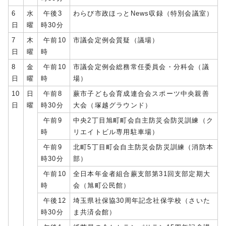
6
水
午後3
わらび市政ほっとNews収録（特別会議室）
日
曜
時30分
7
木
午前10
市議会定例会質疑（議場）
日
曜
時
8
金
午前10
市議会定例会総務常任委員会・分科会（議
日
曜
時
場）
10
日
午前8
蕨市子ども会育成連合会スポーツ中央親善
日
曜
時30分
大会（塚越グラウンド）
午前9
中央2丁目旭町町会自主防災会防災訓練（ク
時
リエイトビル専用駐車場）
午前9
北町5丁目町会自主防災会防災訓練（消防本
時30分
部）
午前10
全日本年金者組合蕨支部第31回支部定期大
時
会（旭町公民館）
午後12
埼玉県社保協30周年記念社保学校（さいた
時30分
ま共済会館）