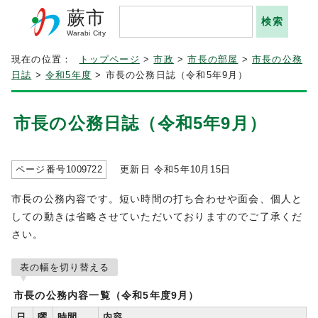
蕨市
Warabi City
現在の位置：
トップページ
>
市政
>
市長の部屋
>
市長の公務
日誌
>
令和5年度
> 市長の公務日誌（令和5年9月）
市長の公務日誌（令和5年9月）
ページ番号
1009722
更新日 令和5年
10
月
15
日
市長の公務内容です。短い時間の打ち合わせや面会、個人と
しての動きは省略させていただいておりますのでご了承くだ
さい。
表の幅を切り替える
市長の公務内容一覧（令和5年度9月）
日
曜
時間
内容