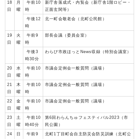
18
月
午前10
新庁舎落成式・内覧会（新庁舎1階ロビー・
日
曜
時
正面玄関等）
午後12
北一町会敬老会（北町公民館）
時
19
火
午前9
部長会議（委員会室）
日
曜
時
午後3
わらび市政ほっとNews収録（特別会議室）
時30分
20
水
午前10
市議会定例会一般質問（議場）
日
曜
時
21
木
午前10
市議会定例会一般質問（議場）
日
曜
時
22
金
午前10
市議会定例会一般質問（議場）
日
曜
時
23
土
午前10
第6回わらんちゅフェスティバル2023（市
日
曜
時40分
民公園）
24
日
午前9
北町1丁目町会自主防災会防災訓練（北町公