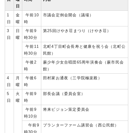
日
1
金
午前10
市議会定例会開会（議場）
日
曜
時
3
日
午前9
第25回けやき荘まつり（けやき荘）
日
曜
時30分
午前11
北町4丁目町会長寿と健康を祝う会（北町公
時30分
民館）
午後2
蕨少年少女合唱団65周年演奏会（蕨市民会
時
館）
4
月
午後6
田村家お通夜（三学院極楽殿）
日
曜
時
5
火
午前9
部長会議（委員会室）
日
曜
時
午前9
将来ビジョン策定委員会
時10分
午前9
プランターファーム講習会（西公民館）
時30分