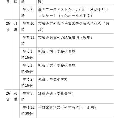
日
曜
時
園）
午後2
蕨のアーティストたちvol.53 秋のトリオ
時
コンサート（文化ホールくるる）
25
月
午前10
市議会定例会予決算常任委員会全体会（議
日
曜
時
場）
午前11
市議会議員への議案説明（議場）
時
午後1
視察：南小学校体育館
時15分
午後1
視察：東小学校体育館
時45分
午後2
視察：中央小学校
時15分
26
火
午前9
部長会議（委員会室）
日
曜
時
午後12
平野家告別式（やすらぎホール蕨）
時30分