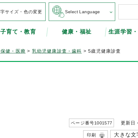
文字サイズ・色の変更
Select Language
子育て・教育
健康・福祉
生涯学習
の保健・医療
>
乳幼児健康診査・歯科
> 5歳児健康診査
更新日 令
ページ番号
1001577
大きな文
印刷