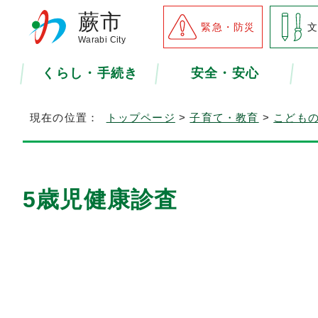
蕨市
緊急・防災
Warabi City
くらし・手続き
安全・安心
現在の位置：
トップページ
>
子育て・教育
>
こども
5歳児健康診査