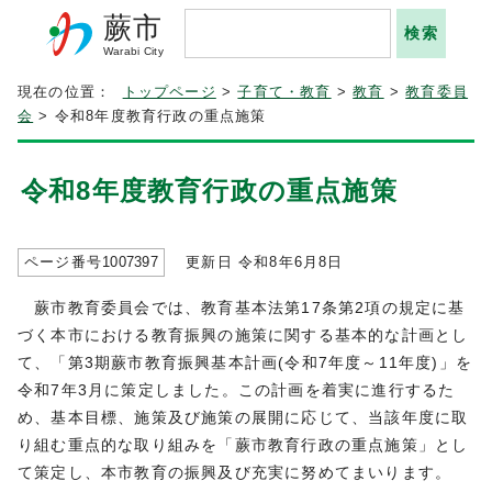
蕨市
Warabi City
現在の位置：
トップページ
>
子育て・教育
>
教育
>
教育委員
会
> 令和8年度教育行政の重点施策
令和8年度教育行政の重点施策
ページ番号
1007397
更新日 令和8年6月8日
蕨市教育委員会では、教育基本法第17条第2項の規定に基
づく本市における教育振興の施策に関する基本的な計画とし
て、「第3期蕨市教育振興基本計画(令和7年度～11年度)」を
令和7年3月に策定しました。この計画を着実に進行するた
め、基本目標、施策及び施策の展開に応じて、当該年度に取
り組む重点的な取り組みを「蕨市教育行政の重点施策」とし
て策定し、本市教育の振興及び充実に努めてまいります。