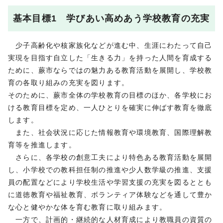
基本目標1 学びあい高めあう学校教育の充実
少子高齢化や核家族化などが進む中、生涯にわたって自己
実現を目指す自立した「生きる力」を持った人間を育成する
ために、蕨市ならではの魅力ある教育活動を展開し、学校教
育の各取り組みの充実を図ります。
そのために、蕨市全体の学校教育の目標のほか、各学校にお
ける教育目標を定め、一人ひとりを確実に伸ばす教育を徹底
します。
また、社会状況に応じた情報教育や環境教育、国際理解教
育等を推進します。
さらに、各学校の創意工夫により特色ある教育活動を展開
し、小学校での教科担任制の推進や少人数学級の推進、支援
員の配置などにより学校生活や学習支援の充実を図るととも
に道徳教育や福祉教育、ボランティア体験などを通して豊か
な心と健やかな体を育む教育に取り組みます。
一方で、計画的・継続的な人材育成により教職員の資質の